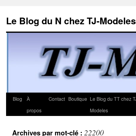
Le Blog du N chez TJ-Modeles
Aller
Blog
À
Contact
Boutique
Le Blog du TT chez T
au
propos
Modeles
contenu
22200
Archives par mot-clé :