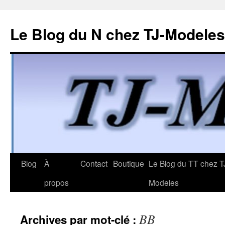
Le Blog du N chez TJ-Modeles
Aller
Blog
À
Contact
Boutique
Le Blog du TT chez T
au
propos
Modeles
contenu
BB
Archives par mot-clé :