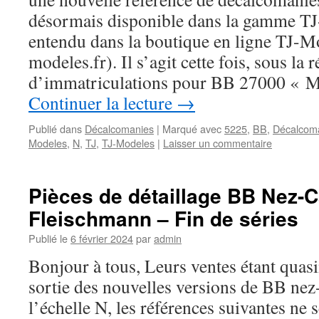
désormais disponible dans la gamme TJ
entendu dans la boutique en ligne TJ-Mo
modeles.fr). Il s’agit cette fois, sous la
d’immatriculations pour BB 27000 « M
Continuer la lecture
→
Publié dans
Décalcomanies
|
Marqué avec
5225
,
BB
,
Décalcom
Modeles
,
N
,
TJ
,
TJ-Modeles
|
Laisser un commentaire
Pièces de détaillage BB Nez-
Fleischmann – Fin de séries
Publié le
6 février 2024
par
admin
Bonjour à tous, Leurs ventes étant quasi
sortie des nouvelles versions de BB ne
l’échelle N, les références suivantes ne s