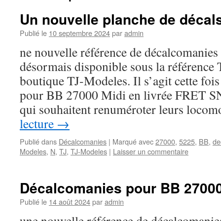
Un nouvelle planche de décals
Publié le
10 septembre 2024
par
admin
ne nouvelle référence de décalcomanies à
désormais disponible sous la référence 
boutique TJ-Modeles. Il s’agit cette foi
pour BB 27000 Midi en livrée FRET SN
qui souhaitent renuméroter leurs loco
lecture
→
Publié dans
Décalcomanies
|
Marqué avec
27000
,
5225
,
BB
,
de
Modeles
,
N
,
TJ
,
TJ-Modeles
|
Laisser un commentaire
Décalcomanies pour BB 27000
Publié le
14 août 2024
par
admin
une nouvelle référence de décalcomanies