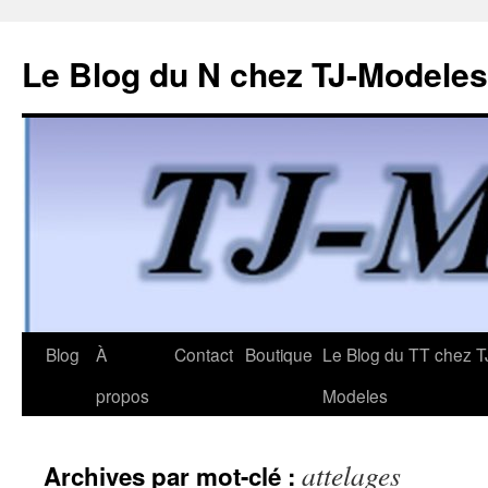
Le Blog du N chez TJ-Modeles
Aller
Blog
À
Contact
Boutique
Le Blog du TT chez T
au
propos
Modeles
contenu
attelages
Archives par mot-clé :