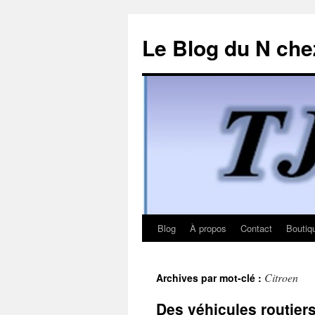
Le Blog du N che
Blog
À propos
Contact
Boutiq
Aller
au
Citroen
Archives par mot-clé :
contenu
Des véhicules routier