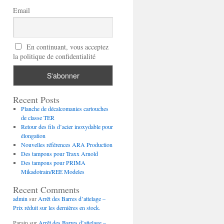
Email
En continuant, vous acceptez
la politique de confidentialité
Recent Posts
Planche de décalcomanies cartouches
de classe TER
Retour des fils d’acier inoxydable pour
élongation
Nouvelles références ARA Production
Des tampons pour Traxx Arnold
Des tampons pour PRIMA
Mikadotrain/REE Modeles
Recent Comments
admin
sur
Arrêt des Barres d’attelage –
Prix réduit sur les dernières en stock.
Parain
sur
Arrêt des Barres d’attelage –