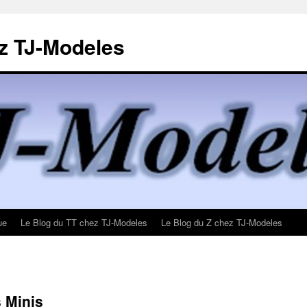
z TJ-Modeles
ue
Le Blog du TT chez TJ-Modeles
Le Blog du Z chez TJ-Modeles
s Minis