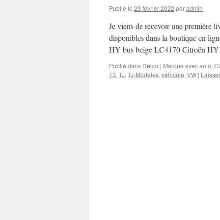
Publié le
23 février 2022
par
admin
Je viens de recevoir une première liv
disponibles dans la boutique en li
HY bus beige LC4170 Citroën HY 
Publié dans
Décor
|
Marqué avec
auto
,
Ci
T3
,
TJ
,
TJ-Modeles
,
véhicule
,
VW
|
Laisse