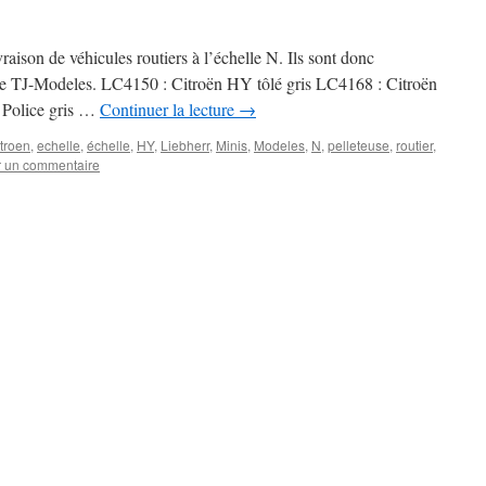
raison de véhicules routiers à l’échelle N. Ils sont donc
gne TJ-Modeles. LC4150 : Citroën HY tôlé gris LC4168 : Citroën
Police gris …
Continuer la lecture
→
troen
,
echelle
,
échelle
,
HY
,
Liebherr
,
Minis
,
Modeles
,
N
,
pelleteuse
,
routier
,
r un commentaire