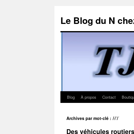
Le Blog du N che
Blog
À propos
Contact
Boutiq
Aller
au
HY
Archives par mot-clé :
contenu
Des véhicules routier