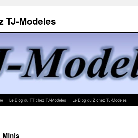
z TJ-Modeles
ue
Le Blog du TT chez TJ-Modeles
Le Blog du Z chez TJ-Modeles
s Minis