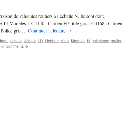
raison de véhicules routiers à l’échelle N. Ils sont donc
gne TJ-Modeles. LC4150 : Citroën HY tôlé gris LC4168 : Citroën
Police gris …
Continuer la lecture
→
troen
,
echelle
,
échelle
,
HY
,
Liebherr
,
Minis
,
Modeles
,
N
,
pelleteuse
,
routier
,
r un commentaire