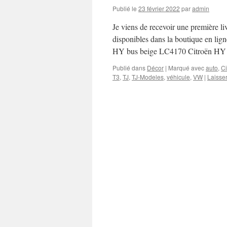
Publié le
23 février 2022
par
admin
Je viens de recevoir une première liv
disponibles dans la boutique en li
HY bus beige LC4170 Citroën HY 
Publié dans
Décor
|
Marqué avec
auto
,
Ci
T3
,
TJ
,
TJ-Modeles
,
véhicule
,
VW
|
Laisse