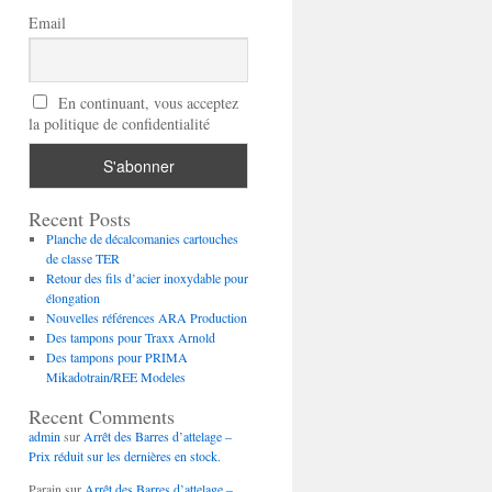
Email
En continuant, vous acceptez
la politique de confidentialité
Recent Posts
Planche de décalcomanies cartouches
de classe TER
Retour des fils d’acier inoxydable pour
élongation
Nouvelles références ARA Production
Des tampons pour Traxx Arnold
Des tampons pour PRIMA
Mikadotrain/REE Modeles
Recent Comments
admin
sur
Arrêt des Barres d’attelage –
Prix réduit sur les dernières en stock.
Parain
sur
Arrêt des Barres d’attelage –