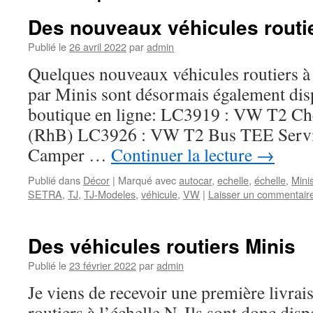
Des nouveaux véhicules routi
Publié le
26 avril 2022
par
admin
Quelques nouveaux véhicules routiers à
par Minis sont désormais également di
boutique en ligne: LC3919 : VW T2 Ch
(RhB) LC3926 : VW T2 Bus TEE Serv
Camper …
Continuer la lecture
→
Publié dans
Décor
|
Marqué avec
autocar
,
echelle
,
échelle
,
Mini
SETRA
,
TJ
,
TJ-Modeles
,
véhicule
,
VW
|
Laisser un commentair
Des véhicules routiers Minis
Publié le
23 février 2022
par
admin
Je viens de recevoir une première livrai
routiers à l’échelle N. Ils sont donc dis