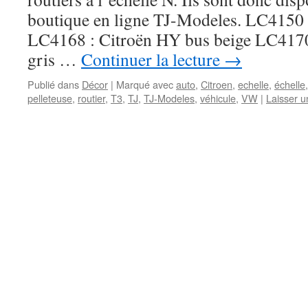
boutique en ligne TJ-Modeles. LC4150 :
LC4168 : Citroën HY bus beige LC4170
gris …
Continuer la lecture
→
Publié dans
Décor
|
Marqué avec
auto
,
Citroen
,
echelle
,
échelle
pelleteuse
,
routier
,
T3
,
TJ
,
TJ-Modeles
,
véhicule
,
VW
|
Laisser 