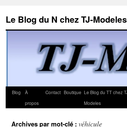
Le Blog du N chez TJ-Modeles
Aller
Blog
À
Contact
Boutique
Le Blog du TT chez T
au
propos
Modeles
contenu
véhicule
Archives par mot-clé :