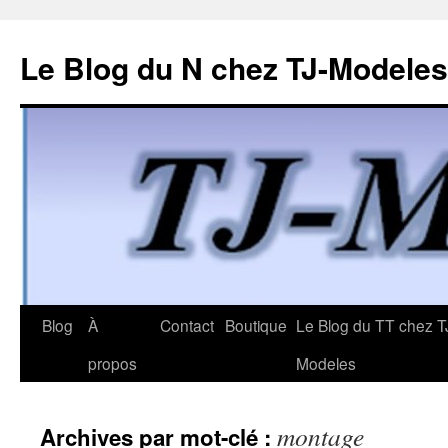
Le Blog du N chez TJ-Modeles
Aller
Blog
À
Contact
Boutique
Le Blog du TT chez T
au
propos
Modeles
contenu
montage
Archives par mot-clé :