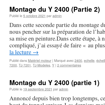
Montage du Y 2400 (Partie 2)
Publié le
5 octobre 2021
par
admin
Dans cette seconde partie du montage d
nous pencher sur la préparation de l’hab
sa mise en peinture.Dans cette étape, à 
compliqué, j’ai essayé de faire « au pl
la lecture
→
Publié dans
Matériel moteur
|
Marqué avec
2400
,
echelle
,
échel
7200
,
TJ-7201
,
TJ-Modeles
,
Y
|
2 commentaires
Montage du Y 2400 (partie 1)
Publié le
19 septembre 2021
par
admin
Annoncé depuis bien trop longtemps, ce p
bout du tunnel arriver. Les derniers moi