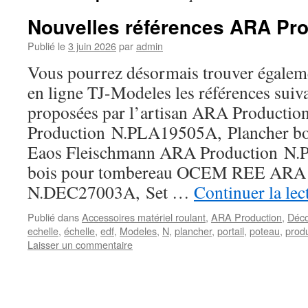
Nouvelles références ARA Pro
Publié le
3 juin 2026
par
admin
Vous pourrez désormais trouver égaleme
en ligne TJ-Modeles les références suiva
proposées par l’artisan ARA Productio
Production N.PLA19505A, Plancher bo
Eaos Fleischmann ARA Production N.
bois pour tombereau OCEM REE ARA 
N.DEC27003A, Set …
Continuer la le
Publié dans
Accessoires matériel roulant
,
ARA Production
,
Déc
echelle
,
échelle
,
edf
,
Modeles
,
N
,
plancher
,
portail
,
poteau
,
prod
Laisser un commentaire