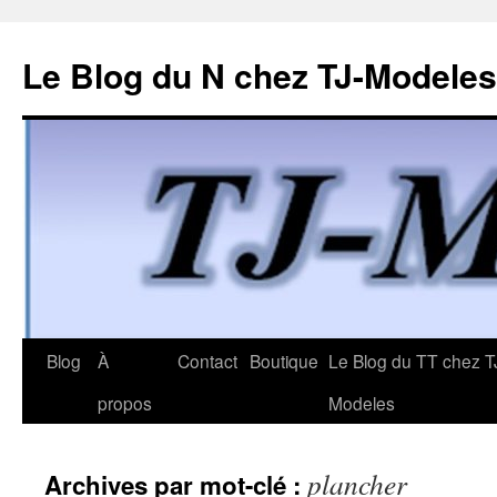
Le Blog du N chez TJ-Modeles
Aller
Blog
À
Contact
Boutique
Le Blog du TT chez T
au
propos
Modeles
contenu
plancher
Archives par mot-clé :