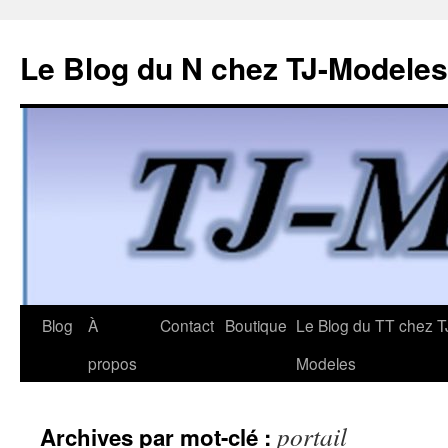
Le Blog du N chez TJ-Modeles
Aller
Blog
À
Contact
Boutique
Le Blog du TT chez T
au
propos
Modeles
contenu
portail
Archives par mot-clé :