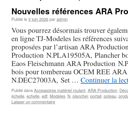
Nouvelles références ARA Pro
Publié le
3 juin 2026
par
admin
Vous pourrez désormais trouver égaleme
en ligne TJ-Modeles les références suiva
proposées par l’artisan ARA Productio
Production N.PLA19505A, Plancher bo
Eaos Fleischmann ARA Production N.
bois pour tombereau OCEM REE ARA 
N.DEC27003A, Set …
Continuer la le
Publié dans
Accessoires matériel roulant
,
ARA Production
,
Déc
échelle
,
echelle
,
edf
,
Modeles
,
N
,
plancher
,
portail
,
poteau
,
prod
Laisser un commentaire