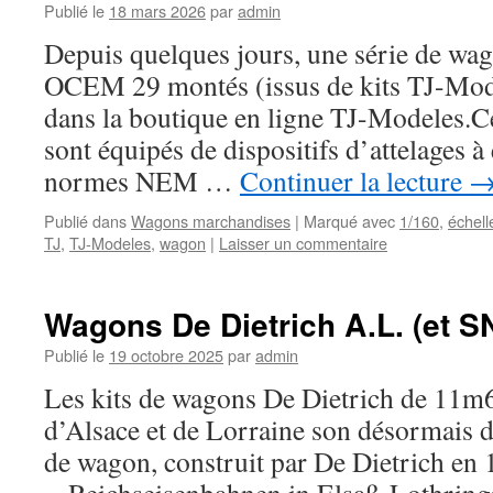
Publié le
18 mars 2026
par
admin
Depuis quelques jours, une série de w
OCEM 29 montés (issus de kits TJ-Mode
dans la boutique en ligne TJ-Modeles.C
sont équipés de dispositifs d’attelages à
normes NEM …
Continuer la lecture
Publié dans
Wagons marchandises
|
Marqué avec
1/160
,
échell
TJ
,
TJ-Modeles
,
wagon
|
Laisser un commentaire
Wagons De Dietrich A.L. (et 
Publié le
19 octobre 2025
par
admin
Les kits de wagons De Dietrich de 11m
d’Alsace et de Lorraine son désormais 
de wagon, construit par De Dietrich en 