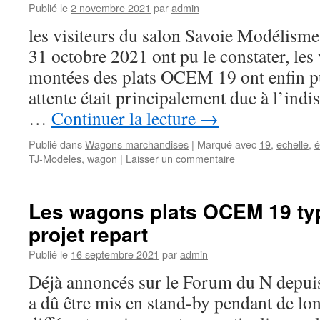
Publié le
2 novembre 2021
par
admin
les visiteurs du salon Savoie Modélism
31 octobre 2021 ont pu le constater, les
montées des plats OCEM 19 ont enfin pu
attente était principalement due à l’ind
…
Continuer la lecture
→
Publié dans
Wagons marchandises
|
Marqué avec
19
,
echelle
,
é
TJ-Modeles
,
wagon
|
Laisser un commentaire
Les wagons plats OCEM 19 typ
projet repart
Publié le
16 septembre 2021
par
admin
Déjà annoncés sur le Forum du N depuis
a dû être mis en stand-by pendant de lo