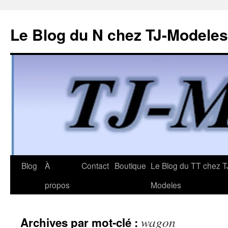
Le Blog du N chez TJ-Modeles
Aller
Blog
À
Contact
Boutique
Le Blog du TT chez T
au
propos
Modeles
contenu
wagon
Archives par mot-clé :