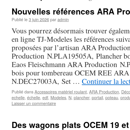
Nouvelles références ARA Pro
Publié le
3 juin 2026
par
admin
Vous pourrez désormais trouver égaleme
en ligne TJ-Modeles les références suiva
proposées par l’artisan ARA Productio
Production N.PLA19505A, Plancher bo
Eaos Fleischmann ARA Production N.
bois pour tombereau OCEM REE ARA 
N.DEC27003A, Set …
Continuer la le
Publié dans
Accessoires matériel roulant
,
ARA Production
,
Déc
echelle
,
échelle
,
edf
,
Modeles
,
N
,
plancher
,
portail
,
poteau
,
prod
Laisser un commentaire
Des wagons plats OCEM 19 et