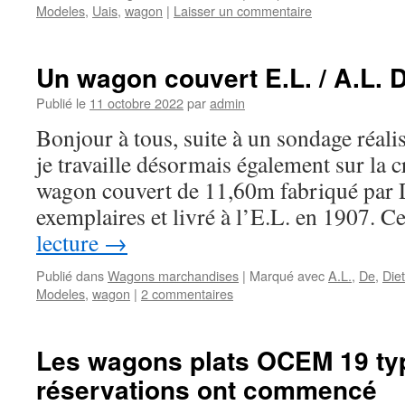
Modeles
,
Uais
,
wagon
|
Laisser un commentaire
Un wagon couvert E.L. / A.L. D
Publié le
11 octobre 2022
par
admin
Bonjour à tous, suite à un sondage réal
je travaille désormais également sur la c
wagon couvert de 11,60m fabriqué par D
exemplaires et livré à l’E.L. en 1907. 
lecture
→
Publié dans
Wagons marchandises
|
Marqué avec
A.L.
,
De
,
Diet
Modeles
,
wagon
|
2 commentaires
Les wagons plats OCEM 19 typ
réservations ont commencé