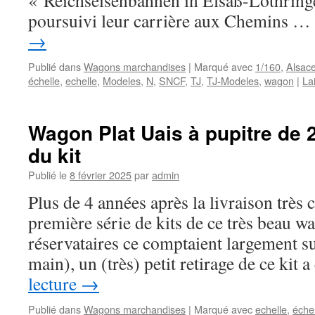
« Reichseisenbahnen in Elsaß-Lothringe
poursuivi leur carrière aux Chemins …
→
Publié dans
Wagons marchandises
|
Marqué avec
1/160
,
Alsac
échelle
,
echelle
,
Modeles
,
N
,
SNCF
,
TJ
,
TJ-Modeles
,
wagon
|
La
Wagon Plat Uais à pupitre de 
du kit
Publié le
8 février 2025
par
admin
Plus de 4 années après la livraison très 
première série de kits de ce très beau w
réservataires ce comptaient largement su
main), un (très) petit retirage de ce kit 
lecture
→
Publié dans
Wagons marchandises
|
Marqué avec
echelle
,
éche