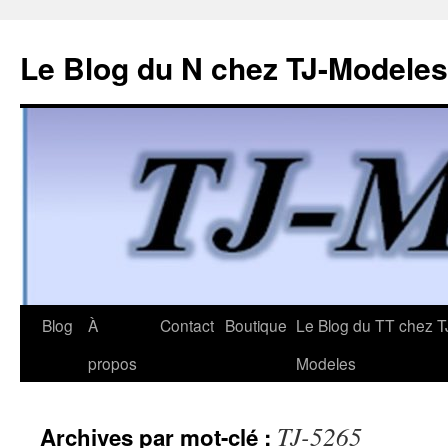
Le Blog du N chez TJ-Modeles
Aller
Blog
À
Contact
Boutique
Le Blog du TT chez T
au
propos
Modeles
contenu
TJ-5265
Archives par mot-clé :