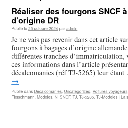
Réaliser des fourgons SNCF à
d’origine DR
Publié le
25 octobre 2024
par
admin
Je ne vais pas revenir dans cet article su
fourgons à bagages d’origine allemande,
différentes tranches d’immatriculation,
ces informations dans l’article présenta
décalcomanies (réf TJ-5265) leur étan
→
Publié dans
Décalcomanies
,
Uncategorized
,
Voitures voyageurs
Fleischmann
,
Modeles
,
N
,
SNCF
,
TJ
,
TJ-5265
,
TJ-Modeles
|
Lai