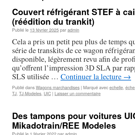
Couvert réfrigérant STEF à ca
(réédition du trankit)
Publié le
13 février 2025
par
admin
Cela a pris un petit peu plus de temps q
série de transkits de ce wagon réfrigéra
disponible, légèrement revu afin de profi
qu’offrent l’impression 3D SLA par rap
SLS utilisée …
Continuer la lecture
→
Publié dans
Wagons marchandises
|
Marqué avec
echelle
,
éche
TJ
,
TJ-Modeles
,
UIC
|
Laisser un commentaire
Des tampons pour voitures UI
Mikadotrain/REE Modeles
Publié le
1 février 2022
par
admin