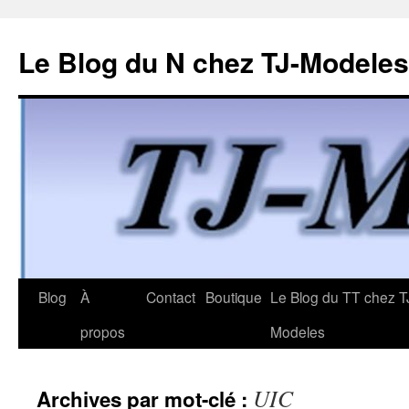
Le Blog du N chez TJ-Modeles
Aller
Blog
À
Contact
Boutique
Le Blog du TT chez T
au
propos
Modeles
contenu
UIC
Archives par mot-clé :