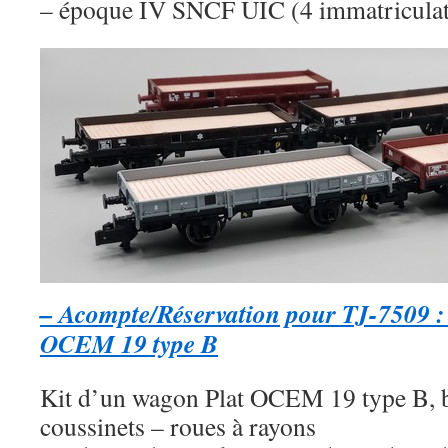
– époque IV SNCF UIC (4 immatriculati
– Acompte/Réservation pour TJ-7509 :
OCEM 19 type B
Kit d’un wagon Plat OCEM 19 type B, b
coussinets – roues à rayons