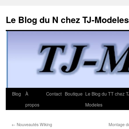
Le Blog du N chez TJ-Modeles
Aller
Blog
À
Contact
Boutique
Le Blog du TT chez T
au
propos
Modeles
contenu
←
Nouveautés Wiking
Montage du