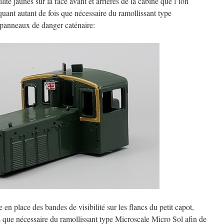
té jaunes sur la face avant et arrières de la cabine que l’ion
quant autant de fois que nécessaire du ramollissant type
 panneaux de danger caténaire:
en place des bandes de visibilité sur les flancs du petit capot,
s que nécessaire du ramollissant type Microscale Micro Sol afin de