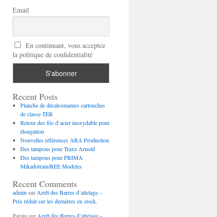
Email
En continuant, vous acceptez
la politique de confidentialité
Recent Posts
Planche de décalcomanies cartouches
de classe TER
Retour des fils d’acier inoxydable pour
élongation
Nouvelles références ARA Production
Des tampons pour Traxx Arnold
Des tampons pour PRIMA
Mikadotrain/REE Modeles
Recent Comments
admin
sur
Arrêt des Barres d’attelage –
Prix réduit sur les dernières en stock.
Parain
sur
Arrêt des Barres d’attelage –