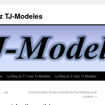
z TJ-Modeles
ue
Le Blog du TT chez TJ-Modeles
Le Blog du Z chez TJ-Modeles
…. les
Une locomotive S3 des Chemins de Fer d’Alsace et de
Lorraine
→