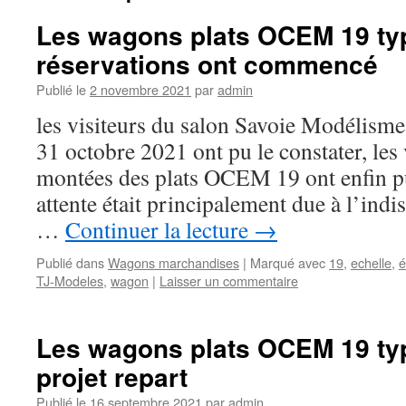
Les wagons plats OCEM 19 typ
réservations ont commencé
Publié le
2 novembre 2021
par
admin
les visiteurs du salon Savoie Modélism
31 octobre 2021 ont pu le constater, les
montées des plats OCEM 19 ont enfin pu
attente était principalement due à l’ind
…
Continuer la lecture
→
Publié dans
Wagons marchandises
|
Marqué avec
19
,
echelle
,
é
TJ-Modeles
,
wagon
|
Laisser un commentaire
Les wagons plats OCEM 19 typ
projet repart
Publié le
16 septembre 2021
par
admin