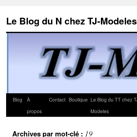
Le Blog du N chez TJ-Modeles
Aller
Blog
À
Contact
Boutique
Le Blog du TT chez T
au
propos
Modeles
contenu
19
Archives par mot-clé :