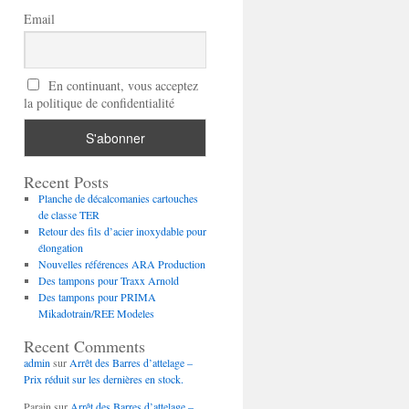
Email
En continuant, vous acceptez
la politique de confidentialité
Recent Posts
Planche de décalcomanies cartouches
de classe TER
Retour des fils d’acier inoxydable pour
élongation
Nouvelles références ARA Production
Des tampons pour Traxx Arnold
Des tampons pour PRIMA
Mikadotrain/REE Modeles
Recent Comments
admin
sur
Arrêt des Barres d’attelage –
Prix réduit sur les dernières en stock.
Parain
sur
Arrêt des Barres d’attelage –