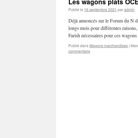
Les wagons plats OCEM
Publié le
16 septembre 2021
par
admin
Déjà annoncés sur le Forum du N de
longs mois pour différentes raisons,
Farish nécessaires pour ces wagon
Publié dans
Wagons marchandises
|
Mar
commentaire