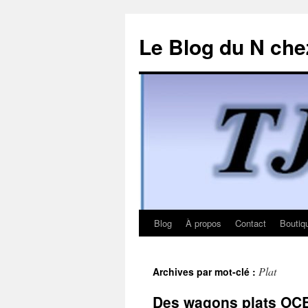
Le Blog du N che
Blog
À propos
Contact
Boutiq
Aller
au
Plat
Archives par mot-clé :
contenu
Des wagons plats OCE