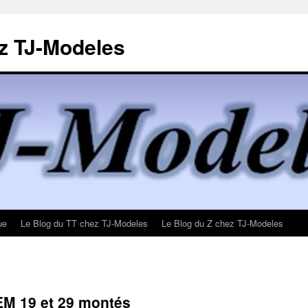
z TJ-Modeles
ue
Le Blog du TT chez TJ-Modeles
Le Blog du Z chez TJ-Modeles
M 19 et 29 montés