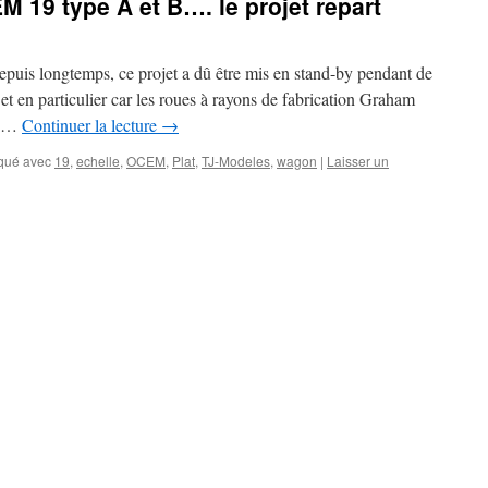
 19 type A et B…. le projet repart
puis longtemps, ce projet a dû être mis en stand-by pendant de
 et en particulier car les roues à rayons de fabrication Graham
s …
Continuer la lecture
→
qué avec
19
,
echelle
,
OCEM
,
Plat
,
TJ-Modeles
,
wagon
|
Laisser un