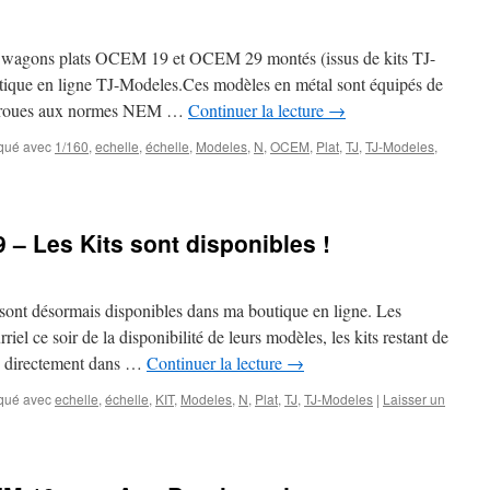
de wagons plats OCEM 19 et OCEM 29 montés (issus de kits TJ-
utique en ligne TJ-Modeles.Ces modèles en métal sont équipés de
on, roues aux normes NEM …
Continuer la lecture
→
qué avec
1/160
,
echelle
,
échelle
,
Modeles
,
N
,
OCEM
,
Plat
,
TJ
,
TJ-Modeles
,
– Les Kits sont disponibles !
ont désormais disponibles dans ma boutique en ligne. Les
riel ce soir de la disponibilité de leurs modèles, les kits restant de
es directement dans …
Continuer la lecture
→
qué avec
echelle
,
échelle
,
KIT
,
Modeles
,
N
,
Plat
,
TJ
,
TJ-Modeles
|
Laisser un